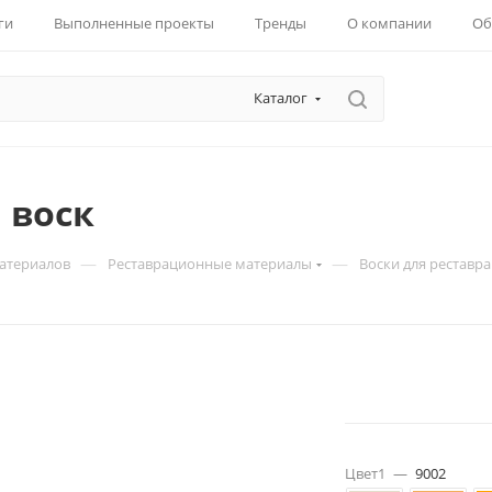
ги
Выполненные проекты
Тренды
О компании
Об
Каталог
 воск
—
—
материалов
Реставрационные материалы
Воски для реставр
Цвет1
—
9002