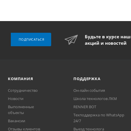
Будьте в курсе на
ПОДПИСАТЬСЯ
акций и новостей
КОМПАНИЯ
ПОДДЕРЖКА
Сотрудничество
Он-лайн события
Новости
Школа технологов ЛКМ
Выполненные
RENNER BOT
объекты
Техподдержка по WhatsApp
Вакансии
24/7
Отзывы клиентов
Выезд технолога