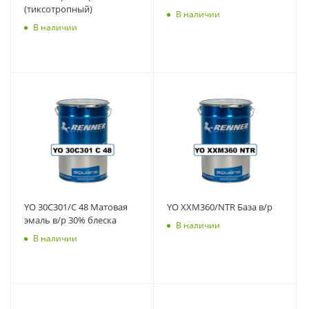
(тиксотропный)
В наличии
В наличии
YO 30C301/С 48 Матовая
YO XXM360/NTR База в/р
эмаль в/р 30% блеска
В наличии
В наличии