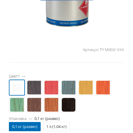
Артикул:
TY M003/ ХХХ
Цвет1
—
Упаковка
—
0,1 кг (развес)
0,1 кг (развес)
1 л (1,04 кг)