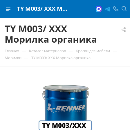
TY M003/ ХХХ Морилка органика
TY M003/ ХХХ
Морилка органика
—
—
—
Главная
Каталог материалов
Краски для мебели
—
Морилки
TY M003/ ХХХ Морилка органика