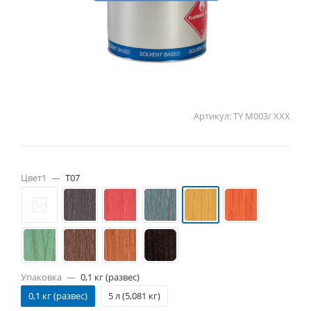
Артикул:
TY M003/ ХХХ
Цвет1
—
T07
Упаковка
—
0,1 кг (развес)
0,1 кг (развес)
5 л (5,081 кг)