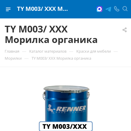
TY M003/ ХХХ Морилка органика
TY M003/ ХХХ
Морилка органика
—
—
—
Главная
Каталог материалов
Краски для мебели
—
Морилки
TY M003/ ХХХ Морилка органика