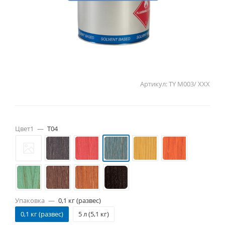
Артикул:
TY M003/ ХХХ
Цвет1
—
T04
Упаковка
—
0,1 кг (развес)
0,1 кг (развес)
5 л (5,1 кг)