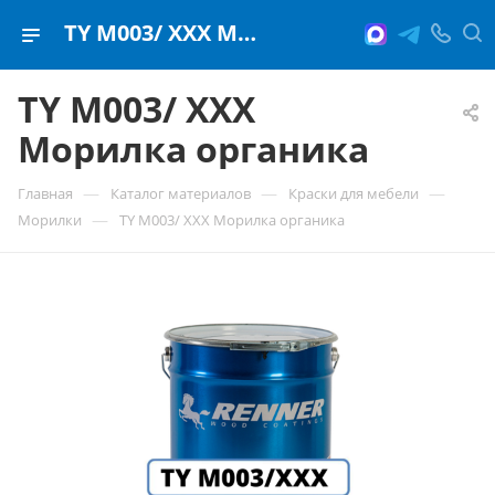
TY M003/ ХХХ Морилка органика
TY M003/ ХХХ
Морилка органика
—
—
—
Главная
Каталог материалов
Краски для мебели
—
Морилки
TY M003/ ХХХ Морилка органика