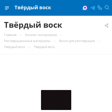
Твёрдый воск
Твёрдый воск
—
—
Главная
Каталог материалов
—
—
Реставрационные материалы
Воски для реставрации
—
Твёрдый воск
Твёрдый воск