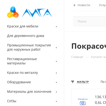
Новости
Услу
Краски для мебели
Для деревянного дома
Покрасо
Промышленные покрытия
для наружных работ
—
Главная
Каталог 
Реставрационные
материалы
Краски по металлу
По 
Оборудование
ФИЛЬТР
Материалы для золочения
136.1
СИЗы
0,6L C