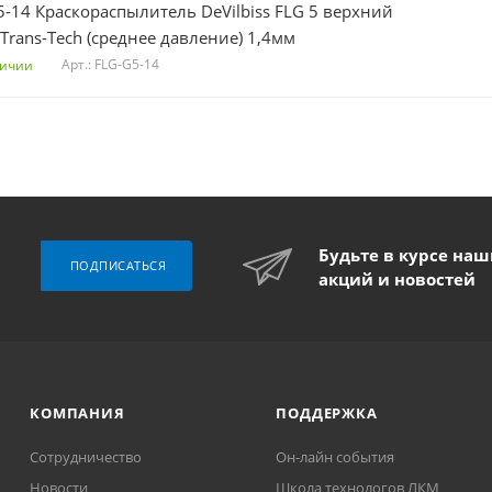
5-14 Краскораспылитель DeVilbiss FLG 5 верхний
Trans-Tech (среднее давление) 1,4мм
Арт.: FLG-G5-14
личии
Будьте в курсе на
ПОДПИСАТЬСЯ
акций и новостей
КОМПАНИЯ
ПОДДЕРЖКА
Сотрудничество
Он-лайн события
Новости
Школа технологов ЛКМ