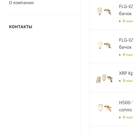
О компании
FLG-G
бачок 
В на
КОНТАКТЫ
FLG-G
бачок 
В на
В на
H500-
сопло 
В на