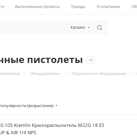
ги
Выполненные проекты
Тренды
О компании
Об
Каталог
чные пистолеты
10
—
—
—
материалов
Оборудование
Покрасочное оборудование
популярности (возрастание)
30.105 Kremlin Краскораспылитель M22G 18 Е5
UP & AIR 1/4 NPS