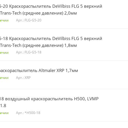
5-20 Краскораспылитель DeVilbiss FLG 5 верхний
Trans-Tech (среднее давление) 2,0мм
Арт.: FLG-G5-20
личии
5-18 Краскораспылитель DeVilbiss FLG 5 верхний
Trans-Tech (среднее давление) 1,8мм
Арт.: FLG-G5-18
личии
XRP Краскораспылитель Altmaler XRP 1,7мм
Арт.: XRP
личии
18 воздушный краскораспылитель H500, LVMP
1.8
Арт.: *H500-18
личии