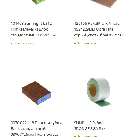
101408 Sunmight L312T
126156 RoxelPro R Листы
Film (зеленый) Блок
152*229мм Ultra Fine
стандартный 98*69*26мм
серый (скотч-брайт) P1500
P120
В наличии
В наличии
0070.0221.18 Блоки и губки
SUNPLUS Губка
Блок стандартный
SPONGE.SGA.Pхх
98*69*26мм Плотность
В наличии