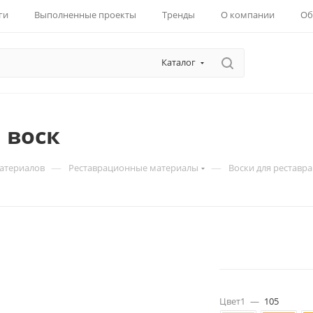
ги
Выполненные проекты
Тренды
О компании
Об
Каталог
 воск
—
—
материалов
Реставрационные материалы
Воски для реставр
Цвет1
—
105