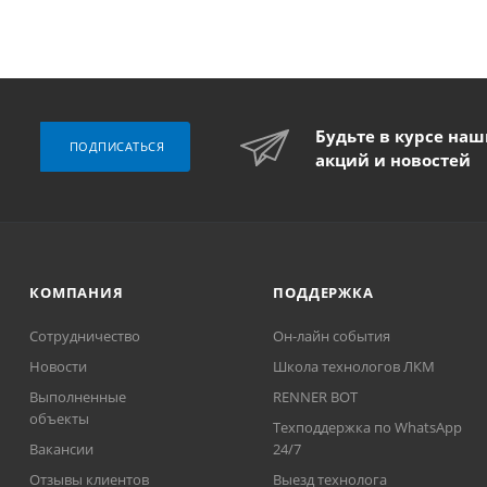
Будьте в курсе на
ПОДПИСАТЬСЯ
акций и новостей
КОМПАНИЯ
ПОДДЕРЖКА
Сотрудничество
Он-лайн события
Новости
Школа технологов ЛКМ
Выполненные
RENNER BOT
объекты
Техподдержка по WhatsApp
Вакансии
24/7
Отзывы клиентов
Выезд технолога