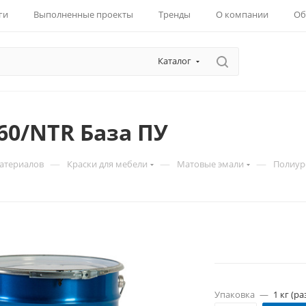
ги
Выполненные проекты
Тренды
О компании
Об
Каталог
60/NTR База ПУ
—
—
—
материалов
Краски для мебели
Матовые эмали
Полиур
Упаковка
—
1 кг (ра