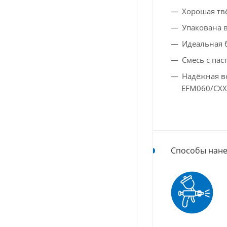
Хорошая тв
Упакована 
Идеальная 
Смесь с пас
Надёжная во
EFM060/CXX
Способы нане