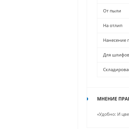
От пыли
На отлип
Нанесение 
Для шлифо
Складирова
МНЕНИЕ ПРА
«Удобно: И цве