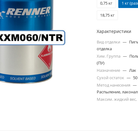
0,75 кг
1 кг (раз
18,75 кг
Характеристики
Вид отделки
—
Пиг
отделка
Хим. Группа
—
Пол
(ПУ)
Назначение
—
Лак
Сухой остаток
—
50
Метод нанесения
—
Распыление, лакона
Максим. жидкий вес,