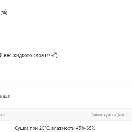
(%):
2
 вес жидкого слоя (г/м
):
шки:
шки
Время сушки (мин.)
Сушка при 20°С, влажности 45%-65%