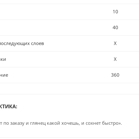
10
40
последующих слоев
Х
вки
Х
ние
360
КТИКА:
т по заказу и глянец какой хочешь, и сохнет быстро».