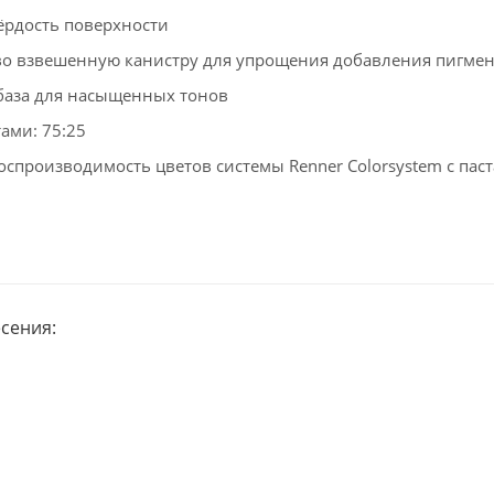
ёрдость поверхности
во взвешенную канистру для упрощения добавления пигме
база для насыщенных тонов
тами: 75:25
спроизводимость цветов системы Renner Colorsystem с пас
сения: