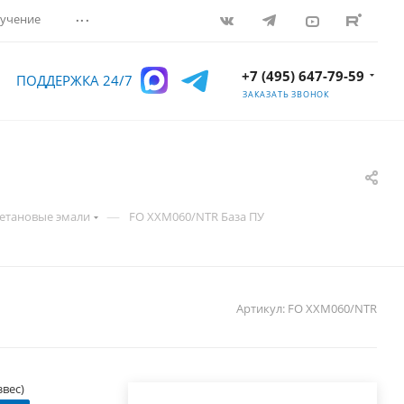
...
учение
+7 (495) 647-79-59
ПОДДЕРЖКА 24/7
ЗАКАЗАТЬ ЗВОНОК
—
етановые эмали
FO ХХM060/NTR База ПУ
Артикул:
FO XXM060/NTR
звес)