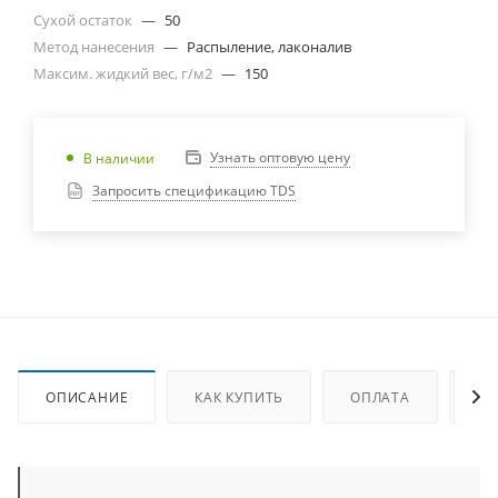
Сухой остаток
—
50
Метод нанесения
—
Распыление, лаконалив
Максим. жидкий вес, г/м2
—
150
Узнать оптовую цену
В наличии
Запросить спецификацию TDS
ОПИСАНИЕ
КАК КУПИТЬ
ОПЛАТА
ДО