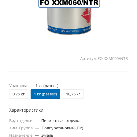
Артикул:
FO XXM060/NTR
Упаковка
—
1 кг (развес)
0,75 кг
1 кг (развес)
18,75 кг
Характеристики
Вид отделки
—
Пигментная отделка
Хим. Группа
—
Полиуретановый (ПУ)
Назначение
—
Эмаль