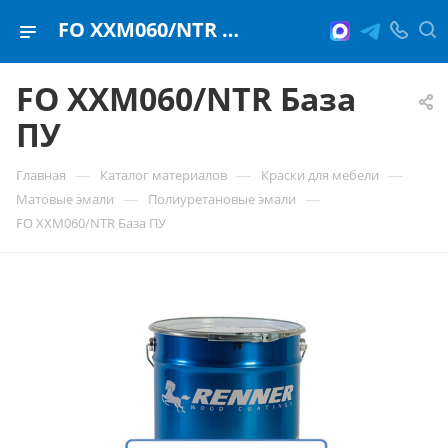
FO ХХM060/NTR База ПУ
FO ХХM060/NTR База
ПУ
—
—
—
Главная
Каталог материалов
Краски для мебели
—
—
Матовые эмали
Полиуретановые эмали
FO ХХM060/NTR База ПУ