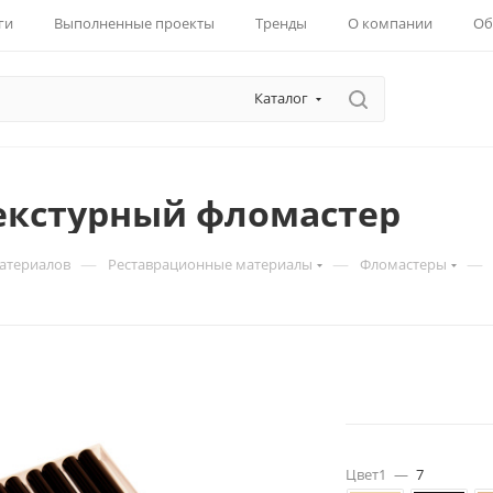
ги
Выполненные проекты
Тренды
О компании
Об
Каталог
Текстурный фломастер
—
—
—
материалов
Реставрационные материалы
Фломастеры
Цвет1
—
7