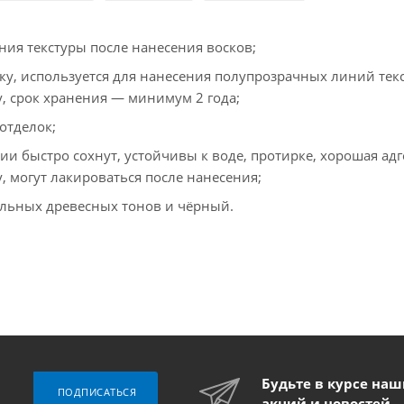
ния текстуры после нанесения восков;
у, используется для нанесения полупрозрачных линий тек
у, срок хранения — минимум 2 года;
отделок;
и быстро сохнут, устойчивы к воде, протирке, хорошая адг
, могут лакироваться после нанесения;
альных древесных тонов и чёрный.
Будьте в курсе на
ПОДПИСАТЬСЯ
акций и новостей