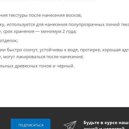
ния текстуры после нанесения восков;
у, используется для нанесения полупрозрачных линий тек
у, срок хранения — минимум 2 года;
отделок;
и быстро сохнут, устойчивы к воде, протирке, хорошая адг
, могут лакироваться после нанесения;
альных древесных тонов и чёрный.
Будьте в курсе на
ПОДПИСАТЬСЯ
акций и новостей