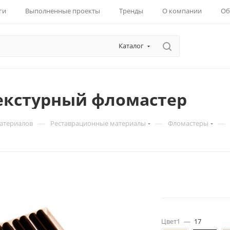
ги
Выполненные проекты
Тренды
О компании
Об
Каталог
Текстурный фломастер
—
—
—
материалов
Реставрационные материалы
Фломастеры
Цвет1
—
17