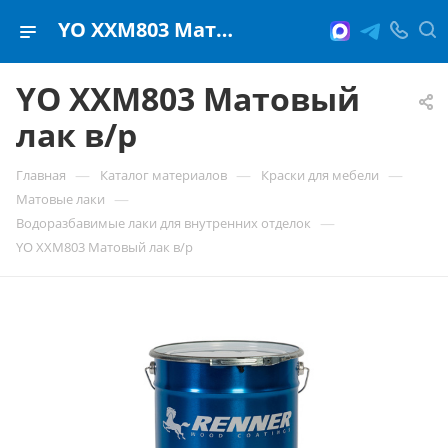
YO ХХM803 Матовый лак в/р
YO ХХM803 Матовый
лак в/р
—
—
—
Главная
Каталог материалов
Краски для мебели
—
Матовые лаки
—
Водоразбавимые лаки для внутренних отделок
YO ХХM803 Матовый лак в/р