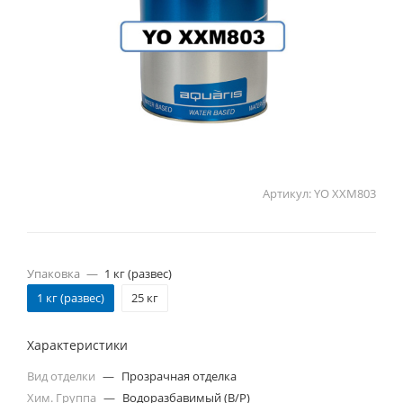
Артикул:
YO XXM803
Упаковка
—
1 кг (развес)
1 кг (развес)
25 кг
Характеристики
Вид отделки
—
Прозрачная отделка
Хим. Группа
—
Водоразбавимый (В/Р)