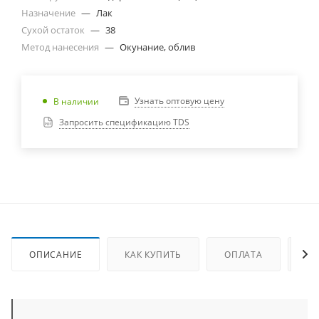
Назначение
—
Лак
Сухой остаток
—
38
Метод нанесения
—
Окунание, облив
Узнать оптовую цену
В наличии
Запросить спецификацию TDS
ОПИСАНИЕ
КАК КУПИТЬ
ОПЛАТА
ДО