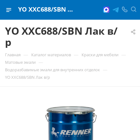
YO XXC688/SBN Лак в/р
YO XXC688/SBN Лак в/
р
—
—
—
Главная
Каталог материалов
Краски для мебели
—
Матовые эмали
—
Водоразбавимые эмали для внутренних отделок
YO XXC688/SBN Лак в/р