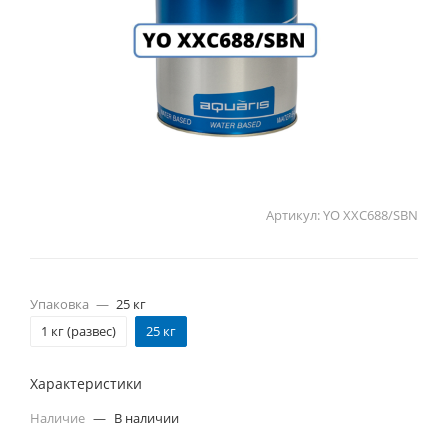
Артикул:
YO XXC688/SBN
Упаковка
—
25 кг
1 кг (развес)
25 кг
Характеристики
Наличие
—
В наличии