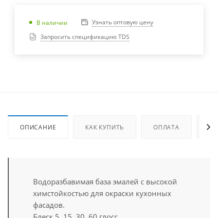
Узнать оптовую цену
В наличии
Запросить спецификацию TDS
ОПИСАНИЕ
КАК КУПИТЬ
ОПЛАТА
ДО
Водоразбавимая база эмалей с высокой
химстойкостью для окраски кухонных
фасадов.
Блеск 5, 15, 30, 60 глосс.