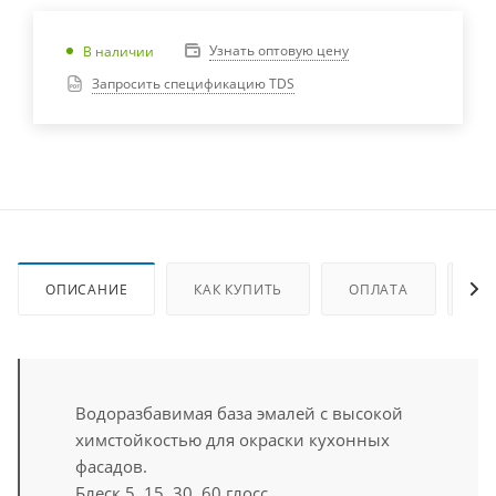
Узнать оптовую цену
В наличии
Запросить спецификацию TDS
ОПИСАНИЕ
КАК КУПИТЬ
ОПЛАТА
ДО
Водоразбавимая база эмалей с высокой
химстойкостью для окраски кухонных
фасадов.
Блеск 5, 15, 30, 60 глосс.