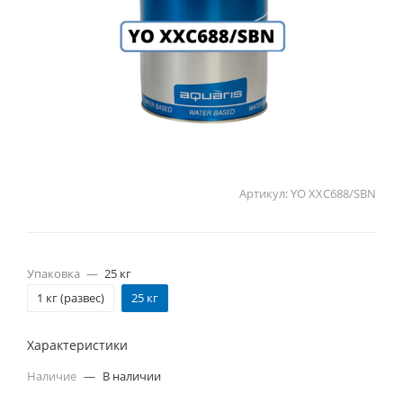
Артикул:
YO XXC688/SBN
Упаковка
—
25 кг
1 кг (развес)
25 кг
Характеристики
Наличие
—
В наличии