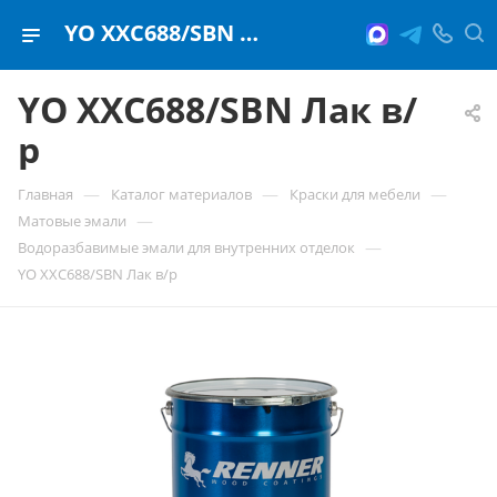
YO XXC688/SBN Лак в/р
YO XXC688/SBN Лак в/
р
—
—
—
Главная
Каталог материалов
Краски для мебели
—
Матовые эмали
—
Водоразбавимые эмали для внутренних отделок
YO XXC688/SBN Лак в/р