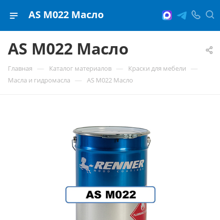
AS M022 Масло
AS M022 Масло
—
—
—
Главная
Каталог материалов
Краски для мебели
—
Масла и гидромасла
AS M022 Масло