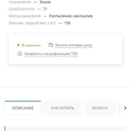
Назначение
—
Эмаль
Сухой остаток
—
71
Метод нанесения
—
Распыление, лаконалив
Максим. жидкий вес, г/м2
—
150
Узнать оптовую цену
В наличии
Запросить спецификацию TDS
ОПИСАНИЕ
КАК КУПИТЬ
ОПЛАТА
ДО