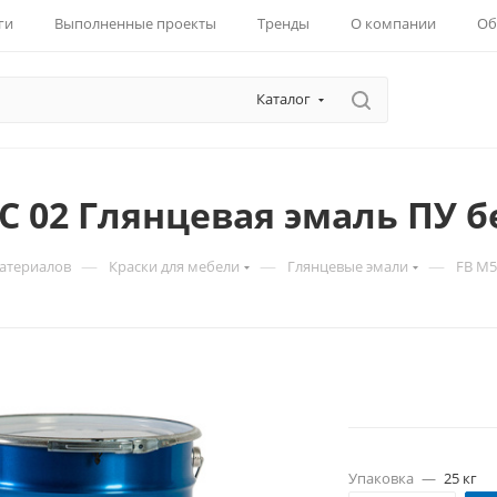
ги
Выполненные проекты
Тренды
О компании
Об
Каталог
C 02 Глянцевая эмаль ПУ 
—
—
—
материалов
Краски для мебели
Глянцевые эмали
FB M5
Упаковка
—
25 кг