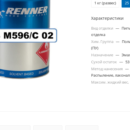
1 кг (развес)
25
Характеристики
Вид отделки
—
Пиг
отделка
Хим. Группа
—
Пол
(ПУ)
Назначение
—
Эма
Сухой остаток
—
53
Метод нанесения
—
Распыление, лакона
Максим. жидкий вес,