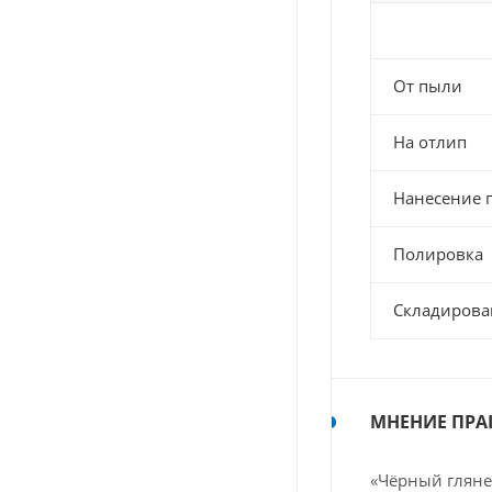
От пыли
На отлип
Нанесение 
Полировка
Складирова
МНЕНИЕ ПРА
«Чёрный гляне