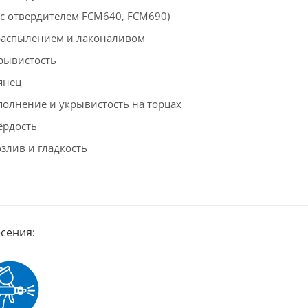
(с отвердителем FCM640, FCM690)
распылением и лаконаливом
рывистость
янец
полнение и укрывистость на торцах
ёрдость
злив и гладкость
сения: