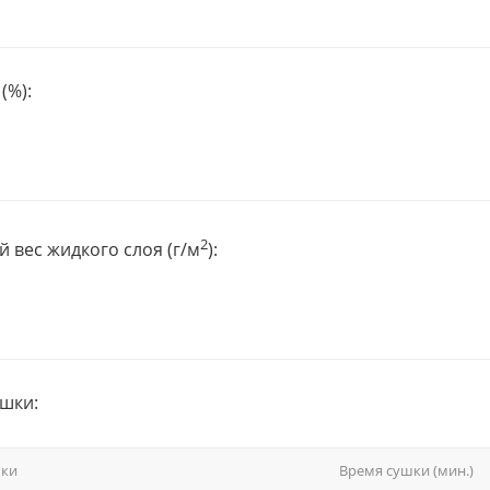
(%):
2
 вес жидкого слоя (г/м
):
шки:
шки
Время сушки (мин.)