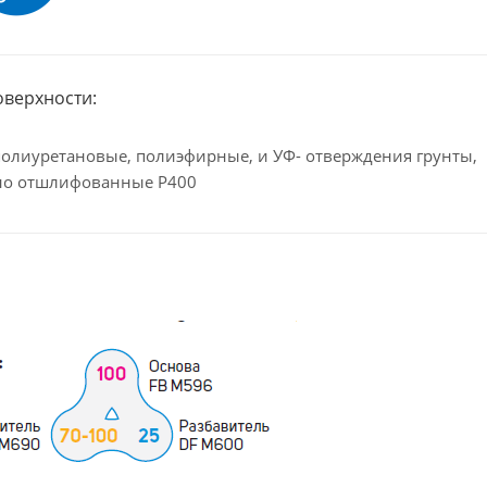
оверхности:
полиуретановые, полиэфирные, и УФ- отверждения грунты,
но отшлифованные Р400