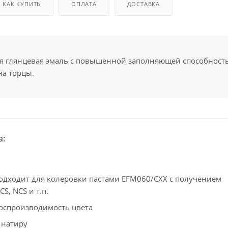
КАК КУПИТЬ
ОПЛАТА
ДОСТАВКА
я глянцевая эмаль с повышенной заполняющей способност
на торцы.
а:
одходит для колеровки пастами EFM060/CXX с получением
CS, NCS и т.п.
оспроизводимость цвета
 натиру