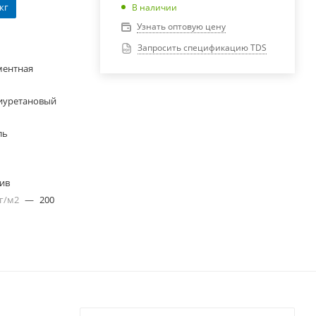
 кг
В наличии
Узнать оптовую цену
Запросить спецификацию TDS
ментная
иуретановый
ль
лив
 г/м2
—
200