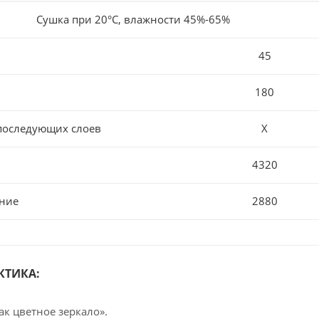
Сушка при 20°С, влажности 45%-65%
45
180
последующих слоев
Х
4320
ние
2880
КТИКА:
ак цветное зеркало».