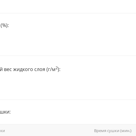
(%):
2
 вес жидкого слоя (г/м
):
шки:
шки
Время сушки (мин.)