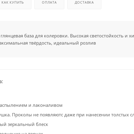
КАК КУПИТЬ
ОПЛАТА
ДОСТАВКА
глянцевая база для колеровки. Высокая светостойкость и х
максимальная твёрдость, идеальный розлив
а:
распылением и лаконаливом
ушка. Проколы не появляютс даже при нанесении толстых с
ый зеркальный блеск
полнение на торцах