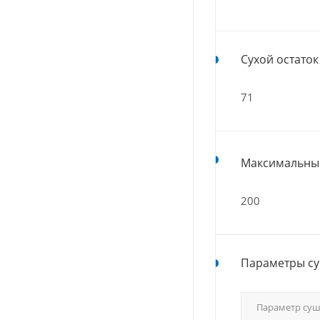
Сухой остаток 
71
Максимальный
200
Параметры су
Параметр су