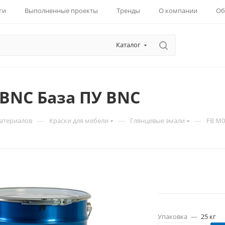
ги
Выполненные проекты
Тренды
О компании
Об
Каталог
/BNC База ПУ BNC
—
—
—
материалов
Краски для мебели
Глянцевые эмали
FB M0
Упаковка
—
25 кг