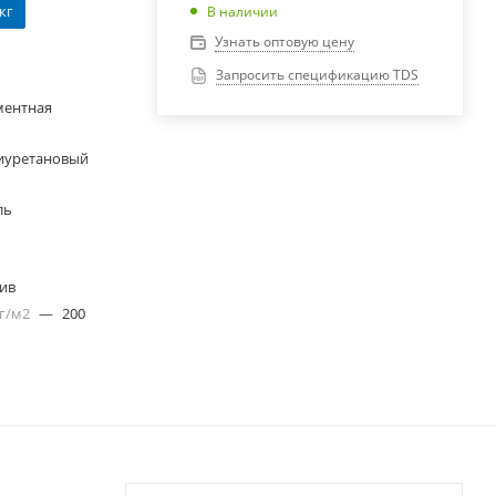
 кг
В наличии
Узнать оптовую цену
Запросить спецификацию TDS
ментная
иуретановый
ль
лив
 г/м2
—
200