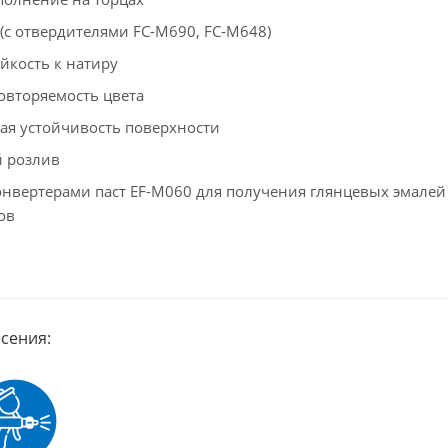
(с отвердителями FC-M690, FC-M648)
йкость к натиру
овторяемость цвета
ая устойчивость поверхности
 розлив
онвертерами паст EF-M060 для получения глянцевых эмалей
ов
сения: