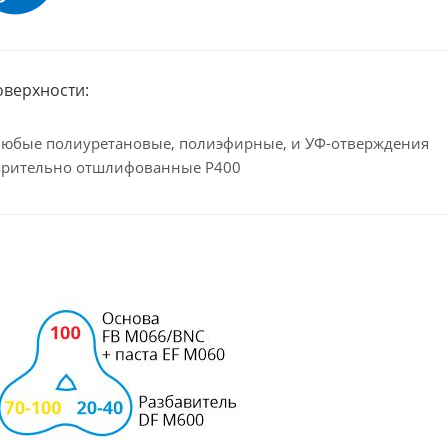
оверхности:
любые полиуретановые, полиэфирные, и УФ-отверждения
варительно отшлифованные Р400