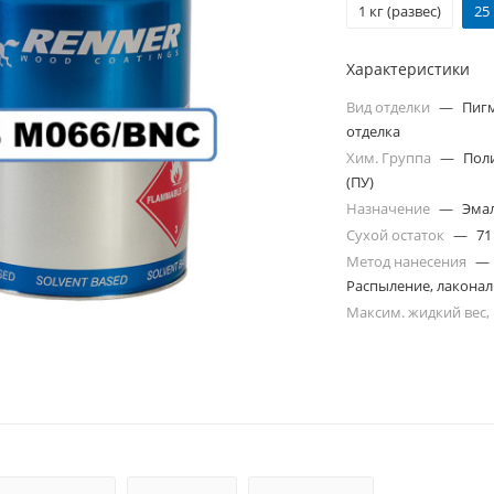
1 кг (развес)
25
Характеристики
Вид отделки
—
Пиг
отделка
Хим. Группа
—
Пол
(ПУ)
Назначение
—
Эма
Сухой остаток
—
71
Метод нанесения
—
Распыление, лакона
Максим. жидкий вес,