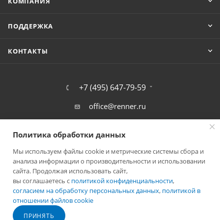
КОМПАНИЯ
ПОДДЕРЖКА
КОНТАКТЫ
+7 (495) 647-79-59
office@renner.ru
г. Фрязино, Окружной проезд,11А
Политика обработки данных
Мы используем файлы cookie и метрические системы сбора и
анализа информации о производительности и использовании
сайта. Продолжая использовать сайт,
вы соглашаетесь с
политикой конфиденциальности
,
согласием на обработку персональных данных
,
политикой в
отношении файлов cookie
ПРИНЯТЬ
2026 © Лига - каталог лакокрасочных покрытий