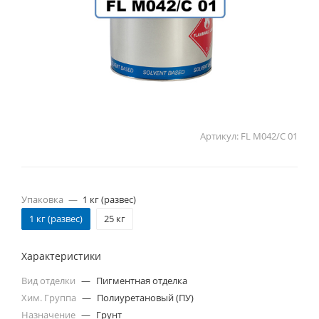
Артикул:
FL M042/C 01
Упаковка
—
1 кг (развес)
1 кг (развес)
25 кг
Характеристики
Вид отделки
—
Пигментная отделка
Хим. Группа
—
Полиуретановый (ПУ)
Назначение
—
Грунт