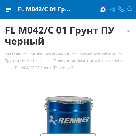
FL M042/C 01 Грунт ПУ черный
FL M042/C 01 Грунт ПУ
черный
—
—
—
Главная
Каталог материалов
Краски для мебели
—
Грунты пигментные
Полиуретановые пигментные грунты
—
FL M042/C 01 Грунт ПУ черный