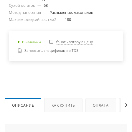
Сухой остаток
—
68
Метод нанесения
—
Распыление, лаконалив
Максим. жидкий вес, г/м2
—
180
Узнать оптовую цену
В наличии
Запросить спецификацию TDS
ОПИСАНИЕ
КАК КУПИТЬ
ОПЛАТА
ДО