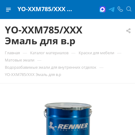
YO-XXM785/XXX Эмаль для в.р
YO-XXM785/XXX
Эмаль для в.р
—
—
—
Главная
Каталог материалов
Краски для мебели
—
Матовые эмали
—
Водоразбавимые эмали для внутренних отделок
YO-XXM785/XXX Эмаль для в.р