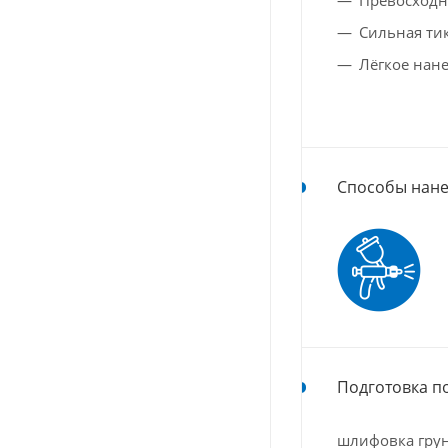
Сильная ти
Лёгкое нан
Способы нане
Подготовка п
шлифовка грун