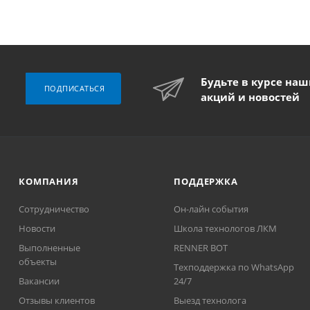
Будьте в курсе на
ПОДПИСАТЬСЯ
акций и новостей
КОМПАНИЯ
ПОДДЕРЖКА
Сотрудничество
Он-лайн события
Новости
Школа технологов ЛКМ
Выполненные
RENNER BOT
объекты
Техподдержка по WhatsApp
Вакансии
24/7
Отзывы клиентов
Выезд технолога