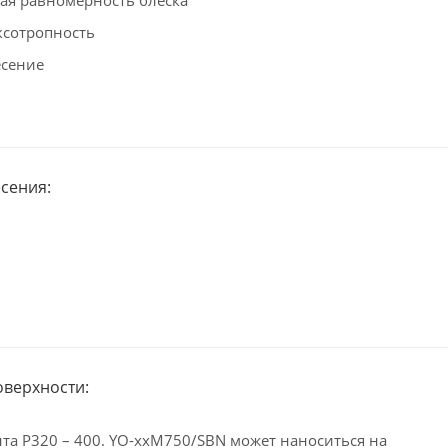
ксотропность
есение
сения:
оверхности:
та Р320 – 400. YO-xxM750/SBN может наноситься на