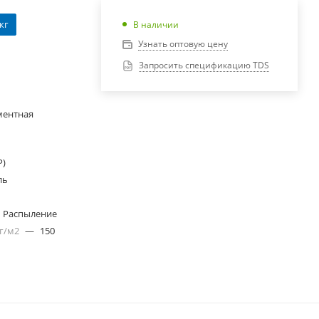
 кг
В наличии
Узнать оптовую цену
Запросить спецификацию TDS
ментная
Р)
ль
Распыление
 г/м2
—
150