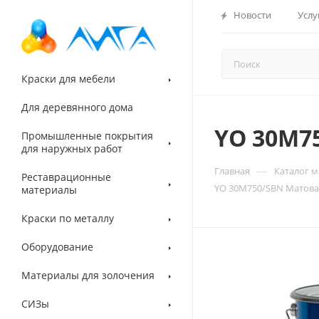
Новости
Услу
Краски для мебели
Для деревянного дома
YO 30M7
Промышленные покрытия
для наружных работ
—
Главная
Каталог 
Реставрационные
YO 30M750/SBN Матова
материалы
Краски по металлу
Оборудование
Материалы для золочения
СИЗы