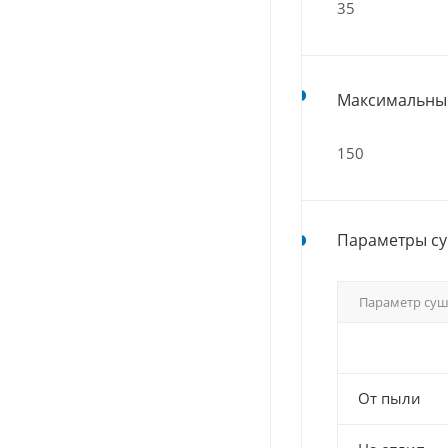
35
Максимальный
150
Параметры су
Параметр су
От пыли