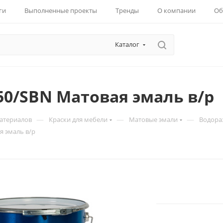
ги
Выполненные проекты
Тренды
О компании
Об
Каталог
50/SBN Матовая эмаль в/р
—
—
—
материалов
Краски для мебели
Матовые эмали
Водора
я эмаль в/р