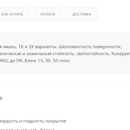
КАК КУПИТЬ
ОПЛАТА
ДОСТАВКА
я эмаль, 1К и 2К варианты. Шелковистость поверхности,
ническая и химическая стойкость, cветостойкость. Колеруе
60, до 5%. Блеск 15, 30, 50 глосс
а:
вердость и гладкость покрытия
ая равномерность блеска