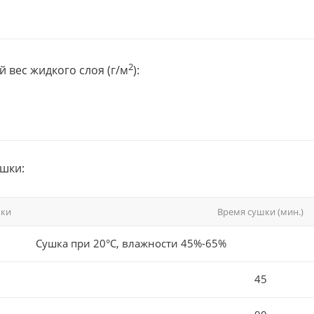
2
 вес жидкого слоя (г/м
):
шки:
шки
Время сушки (мин.)
Сушка при 20°С, влажности 45%-65%
45