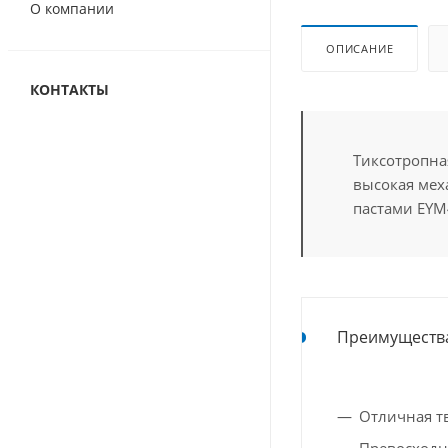
О компании
ОПИСАНИЕ
КОНТАКТЫ
Тиксотропна
высокая меха
пастами EYM4
Преимуществ
Отличная т
Превосходн