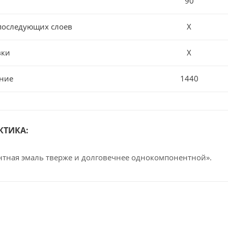
90
последующих слоев
Х
вки
Х
ние
1440
КТИКА:
тная эмаль тверже и долговечнее однокомпонентной».