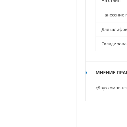
На отлип
Нанесение 
Для шлифо
Складирова
МНЕНИЕ ПРА
«Двухкомпонен