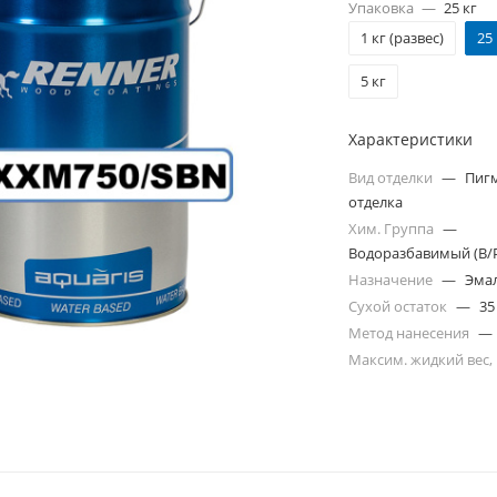
Упаковка
—
25 кг
1 кг (развес)
25
5 кг
Характеристики
Вид отделки
—
Пиг
отделка
Хим. Группа
—
Водоразбавимый (В/
Назначение
—
Эма
Сухой остаток
—
35
Метод нанесения
—
Максим. жидкий вес,