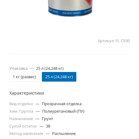
Артикул:
FL C930
Упаковка
—
25 л (24,248 кг)
1 кг (развес)
25 л (24,248 кг)
Характеристики
Вид отделки
—
Прозрачная отделка
Хим. Группа
—
Полиуретановый (ПУ)
Назначение
—
Грунт
Сухой остаток
—
38
Метод нанесения
—
Распыление