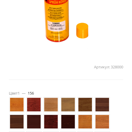
Артикул:
328000
Цвет1
—
156