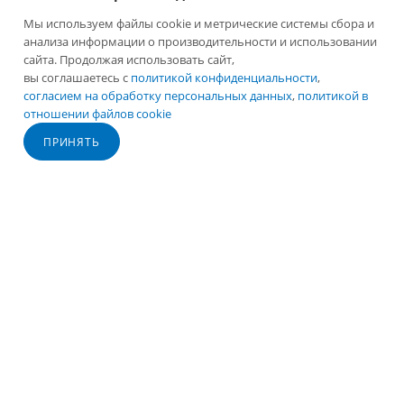
Мы используем файлы cookie и метрические системы сбора и
+7 (495) 647-79-59
анализа информации о производительности и использовании
сайта. Продолжая использовать сайт,
office@renner.ru
вы соглашаетесь с
политикой конфиденциальности
,
согласием на обработку персональных данных
,
политикой в
г. Фрязино, Окружной проезд,11А
отношении файлов cookie
ПРИНЯТЬ
2026 © Лига - каталог лакокрасочных покрытий
Разработано в