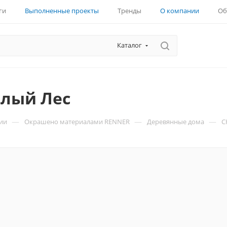
ги
Выполненные проекты
Тренды
О компании
Об
Каталог
елый Лес
—
—
—
ии
Окрашено материалами RENNER
Деревянные дома
С