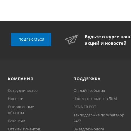
Будьте в курсе на
ПОДПИСАТЬСЯ
акций и новостей
КОМПАНИЯ
ПОДДЕРЖКА
Сотрудничество
Он-лайн события
Новости
Школа технологов ЛКМ
Выполненные
RENNER BOT
объекты
Техподдержка по WhatsApp
Вакансии
24/7
Отзывы клиентов
Выезд технолога