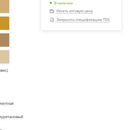
В наличии
Узнать оптовую цену
Запросить спецификацию TDS
звес)
ментная
иуретановый