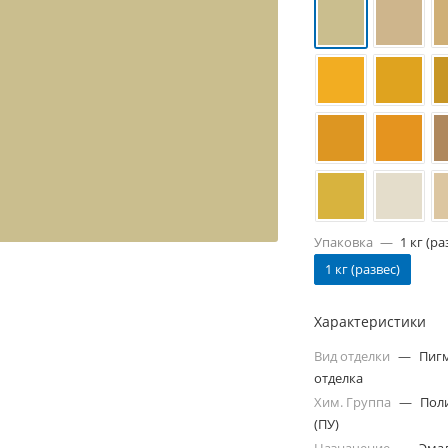
Упаковка
—
1 кг (ра
1 кг (развес)
Характеристики
Вид отделки
—
Пиг
отделка
Хим. Группа
—
Пол
(ПУ)