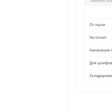
Параметр су
От пыли
На отлип
Нанесение 
Для шлифо
Складирова