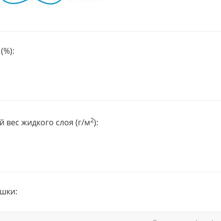
(%):
2
 вес жидкого слоя (г/м
):
шки: