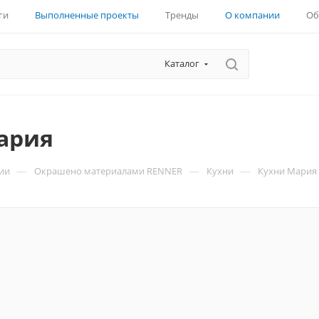
ги
Выполненные проекты
Тренды
О компании
Об
Каталог
ария
—
—
—
ии
Окрашено материалами RENNER
Кухни
Кухни Мария