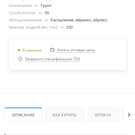
Назначение
—
Грунт
Сухой остаток
—
50
Метод нанесения
—
Распыление, эйрмикс, эйрлесс
Максим. жидкий вес, г/м2
—
250
Узнать оптовую цену
В наличии
Запросить спецификацию TDS
ОПИСАНИЕ
КАК КУПИТЬ
ОПЛАТА
ДО