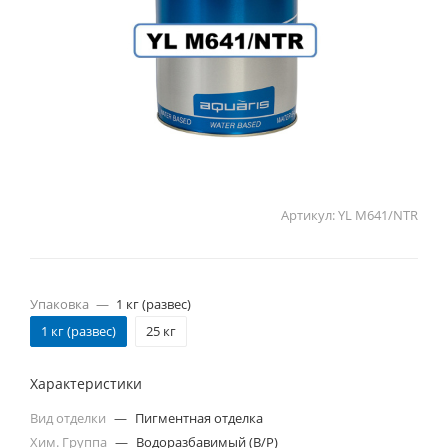
Артикул:
YL M641/NTR
Упаковка
—
1 кг (развес)
1 кг (развес)
25 кг
Характеристики
Вид отделки
—
Пигментная отделка
Хим. Группа
—
Водоразбавимый (В/Р)