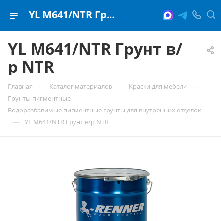
YL M641/NTR Грунт в/р NTR
YL M641/NTR Грунт в/
р NTR
—
—
—
Главная
Каталог материалов
Краски для мебели
—
Грунты пигментные
Водоразбавимые пигментные грунты для внутренних отделок
—
YL M641/NTR Грунт в/р NTR